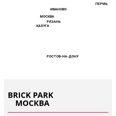
ПЕРМЬ
ПЕРМЬ
ИВАНОВО
ИВАНОВО
МОСКВА
МОСКВА
РЯЗАНЬ
РЯЗАНЬ
КАЛУГА
КАЛУГА
РОСТОВ-НА-ДОНУ
РОСТОВ-НА-ДОНУ
BRICK PARK
МОСКВА