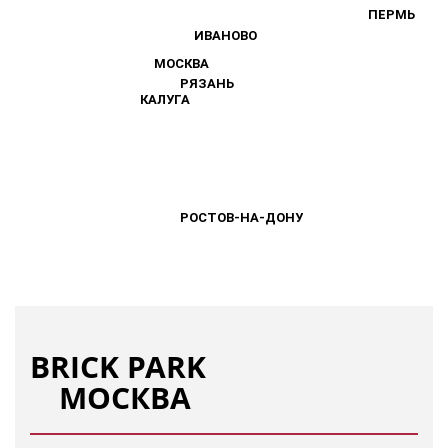
ПЕРМЬ
ПЕРМЬ
ИВАНОВО
ИВАНОВО
МОСКВА
МОСКВА
РЯЗАНЬ
РЯЗАНЬ
КАЛУГА
КАЛУГА
РОСТОВ-НА-ДОНУ
РОСТОВ-НА-ДОНУ
BRICK PARK
МОСКВА