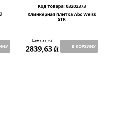
Код товара: 03202373
Код то
й
Клинкерная плитка Abc Weiss
Wittmunder 
STR
Цена за м2
ИНУ
В КОРЗИНУ
2839,63
Цена за шт
Й