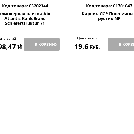
Код товара: 03202344
Код товара: 01701047
Клинкерная плитка Abc
Кирпич ЛСР Пшеничны
Atlantis KohleBrand
рустик NF
Schieferstruktur 71
Цена за шт
ена за м2
В КОРЗИНУ
19,6
В КОРЗ
98,47
Й
РУБ.
ЗИВ