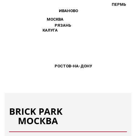
ПЕРМЬ
ПЕРМЬ
ИВАНОВО
ИВАНОВО
МОСКВА
МОСКВА
РЯЗАНЬ
РЯЗАНЬ
КАЛУГА
КАЛУГА
РОСТОВ-НА-ДОНУ
РОСТОВ-НА-ДОНУ
BRICK PARK
МОСКВА