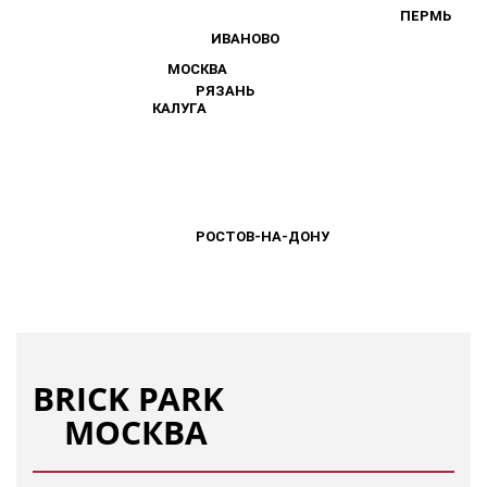
ПЕРМЬ
ПЕРМЬ
ИВАНОВО
ИВАНОВО
МОСКВА
МОСКВА
РЯЗАНЬ
РЯЗАНЬ
КАЛУГА
КАЛУГА
РОСТОВ-НА-ДОНУ
РОСТОВ-НА-ДОНУ
BRICK PARK
МОСКВА