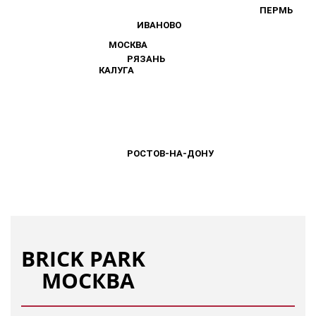
ПЕРМЬ
ПЕРМЬ
ИВАНОВО
ИВАНОВО
МОСКВА
МОСКВА
РЯЗАНЬ
РЯЗАНЬ
КАЛУГА
КАЛУГА
РОСТОВ-НА-ДОНУ
РОСТОВ-НА-ДОНУ
BRICK PARK
МОСКВА