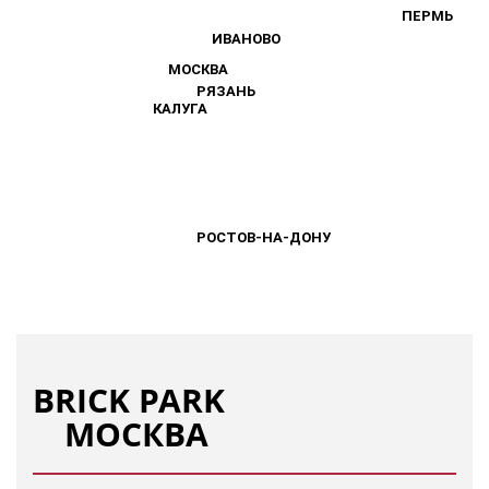
ПЕРМЬ
ПЕРМЬ
ИВАНОВО
ИВАНОВО
МОСКВА
МОСКВА
РЯЗАНЬ
РЯЗАНЬ
КАЛУГА
КАЛУГА
РОСТОВ-НА-ДОНУ
РОСТОВ-НА-ДОНУ
BRICK PARK
МОСКВА