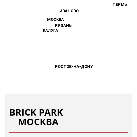
ПЕРМЬ
ПЕРМЬ
ИВАНОВО
ИВАНОВО
МОСКВА
МОСКВА
РЯЗАНЬ
РЯЗАНЬ
КАЛУГА
КАЛУГА
РОСТОВ-НА-ДОНУ
РОСТОВ-НА-ДОНУ
BRICK PARK
МОСКВА