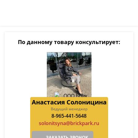
По данному товару консультирует:
Анастасия Солоницина
Ведущий менеджер
8-965-441-5648
solonitsyna@brickpark.ru
ЗАКАЗАТЬ ЗВОНОК