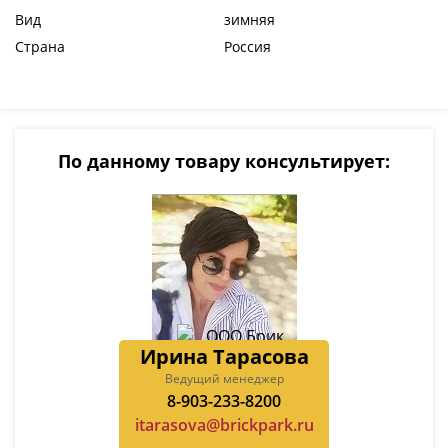
Вид
зимняя
Страна
Россия
По данному товару консультирует:
Ирина Тарасова
Ведущий менеджер
8-903-233-8200
itarasova@brickpark.ru