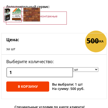
Дополнительный сервис:
Строительно-монтажные
работы
500
Цена:
НОВИНКА
за шт
Выберите количество:
Вы выбрали: 1 шт
В КОРЗИНУ
На сумму: 500 руб.
Специальные условия по карте клиента!