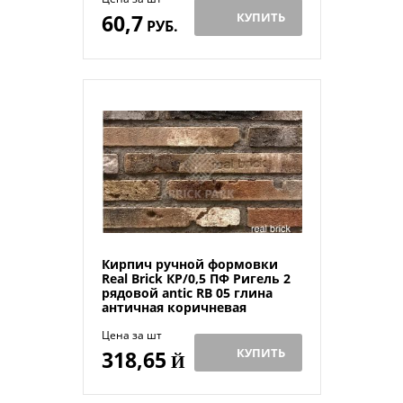
60,7
КУПИТЬ
РУБ.
Кирпич ручной формовки
Real Brick КР/0,5 ПФ Ригель 2
рядовой antic RB 05 глина
античная коричневая
Цена за шт
КУПИТЬ
318,65
Й