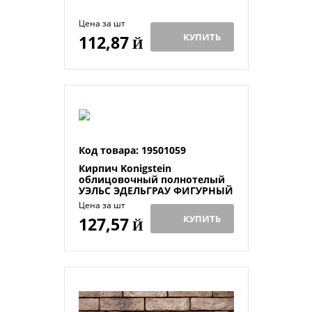
Цена за шт
КУПИТЬ
112,87
Й
Код товара: 19501059
Кирпич Konigstein
облицовочный полнотелый
УЭЛЬС ЭДЕЛЬГРАУ ФИГУРНЫЙ
R60 250х120х65
Цена за шт
КУПИТЬ
127,57
Й