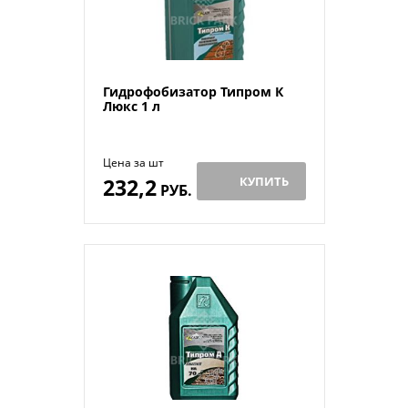
Гидрофобизатор Типром К
Люкс 1 л
Цена за шт
232,2
КУПИТЬ
РУБ.