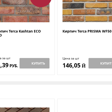
пич Terca Kashtan ECO
Кирпич Terca PRISMA WF50
D
а за шт
Цена за шт
,39
КУПИТЬ
КУПИТ
146,05
РУБ.
Й