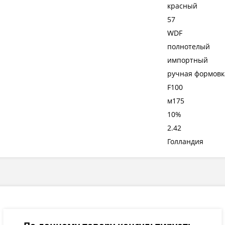
красный
57
WDF
полнотелый
импортный
ручная формовк
F100
м175
10%
2.42
Голландия