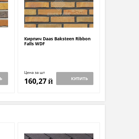
Кирпич Daas Baksteen Ribbon
Falls WDF
Цена за шт
Ь
КУПИТЬ
160,27
Й