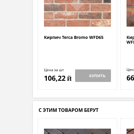
Кирпич Terca Bromo WFD65
Кир
WF
Цен
Цена за шт
КУПИТЬ
66
106,22
Й
С ЭТИМ ТОВАРОМ БЕРУТ