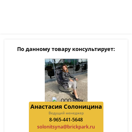
По данному товару консультирует:
Анастасия Солоницина
Ведущий менеджер
8-965-441-5648
solonitsyna@brickpark.ru