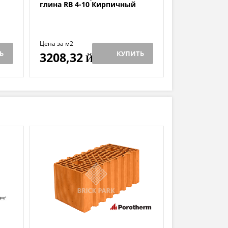
глина RB 4-10 Кирпичный
Цена за м2
Ь
КУПИТЬ
3208,32
Й