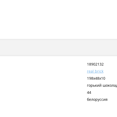
18902132
real brick
198х48х10
горький шокола
44
белоруссия