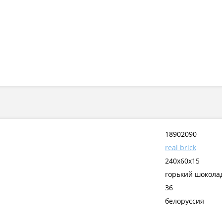
18902090
real brick
240х60х15
горький шокола
36
белоруссия