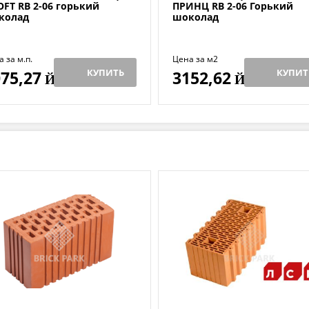
OFT RB 2-06 горький
ПРИНЦ RB 2-06 Горький
колад
шоколад
 за м.п.
Цена за м2
КУПИТЬ
КУПИТ
75,27
3152,62
Й
Й