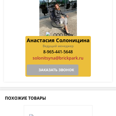
Анастасия Солоницина
Ведущий менеджер
8-965-441-5648
solonitsyna@brickpark.ru
ЗАКАЗАТЬ ЗВОНОК
ПОХОЖИЕ ТОВАРЫ