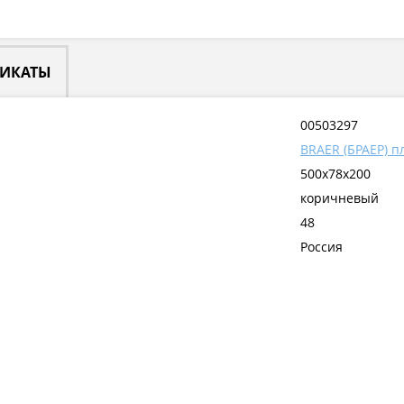
ФИКАТЫ
00503297
BRAER (БРАЕР) п
500x78x200
коричневый
48
Россия