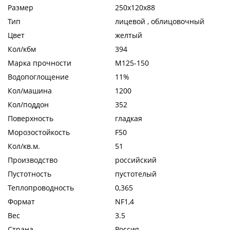
Размер
250x120x88
Тип
лицевой , облицовочный
Цвет
желтый
Кол/кбм
394
Марка прочности
М125-150
Водопоглощение
11%
Кол/машина
1200
Кол/поддон
352
Поверхность
гладкая
Морозостойкость
F50
Кол/кв.м.
51
Производство
российский
Пустотность
пустотелый
Теплопроводность
0,365
Формат
NF1,4
Вес
3.5
Страна
Россия