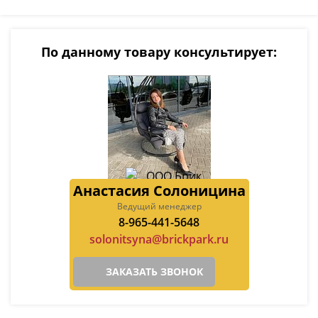
По данному товару консультирует:
Анастасия Солоницина
Ведущий менеджер
8-965-441-5648
solonitsyna@brickpark.ru
ЗАКАЗАТЬ ЗВОНОК