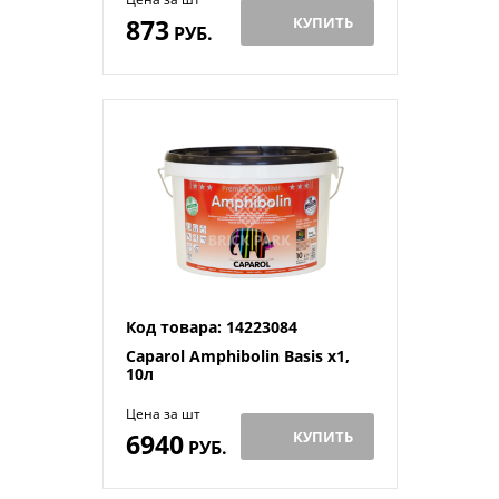
873
КУПИТЬ
РУБ.
Код товара: 14223084
Caparol Amphibolin Basis x1,
10л
Цена за шт
6940
КУПИТЬ
РУБ.