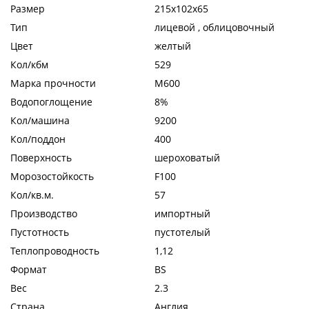
Размер
215x102x65
Тип
лицевой , облицовочный
Цвет
желтый
Кол/кбм
529
Марка прочности
М600
Водопоглощение
8%
Кол/машина
9200
Кол/поддон
400
Поверхность
шероховатый
Морозостойкость
F100
Кол/кв.м.
57
Производство
импортный
Пустотность
пустотелый
Теплопроводность
1,12
Формат
BS
Вес
2.3
Страна
Англия