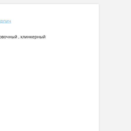
ирпич
цовочный , клинкерный