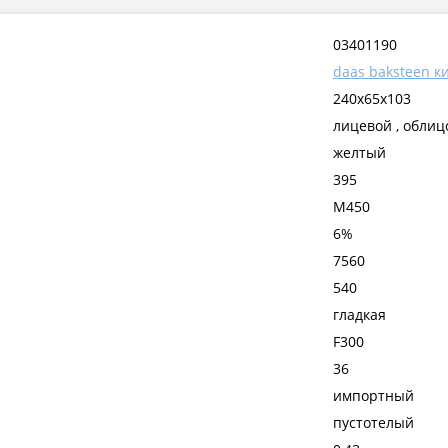
03401190
daas baksteen к
240x65x103
лицевой , обли
желтый
395
М450
6%
7560
540
гладкая
F300
36
импортный
пустотелый