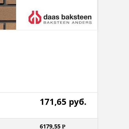
171,65
руб.
6179,55
Р