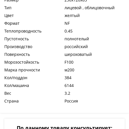
Тип
лицевой , облицовочный
Цвет
желтый
Формат
NF
Теплопроводность
0.45
Пустотность
полнотелый
Производство
российский
Поверхность
шероховатый
Морозостойкость
F100
Марка прочности
м200
Кол/поддон
384
Кол/машина
6144
Вес
3.2
Страна
Россия
По данному товару консультирует: