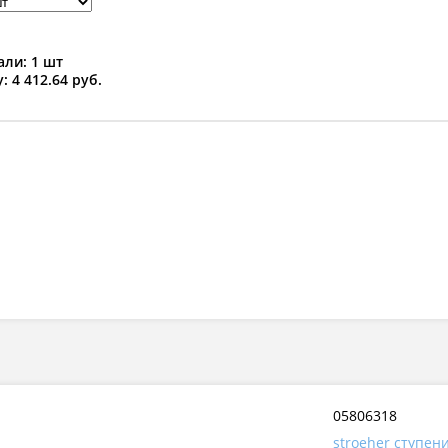
ли: 1 шт
: 4 412.64 руб.
05806318
stroeher ступен