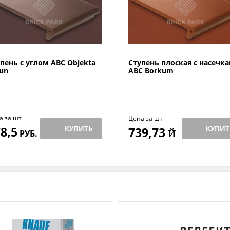
пень с углом ABC Objekta
Ступень плоская с насечк
un
ABC Borkum
а за шт
Цена за шт
8,5
КУПИТЬ
КУПИТ
739,73
РУБ.
Й