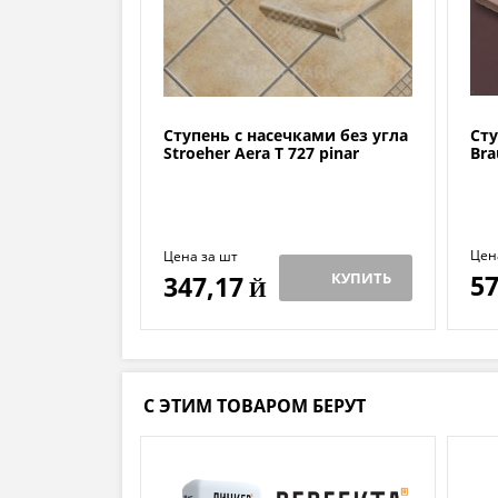
Ступень с насечками без угла
Сту
Stroeher Aera T 727 pinar
Bra
Цен
Цена за шт
КУПИТЬ
57
347,17
Й
С ЭТИМ ТОВАРОМ БЕРУТ