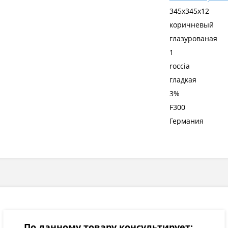
345x345x12
коричневый
глазурованая
1
roccia
гладкая
3%
F300
Германия
По данному товару консультирует: