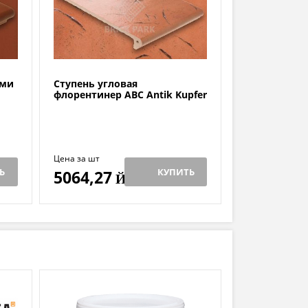
ами
Ступень угловая
флорентинер ABC Antik Kupfer
Цена за шт
Ь
КУПИТЬ
5064,27
Й