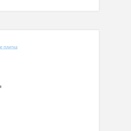
pe плитка
я