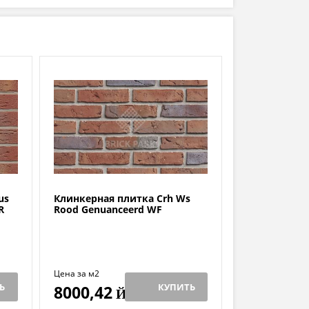
us
Клинкерная плитка Crh Ws
R
Rood Genuanceerd WF
Цена за м2
Ь
КУПИТЬ
8000,42
Й