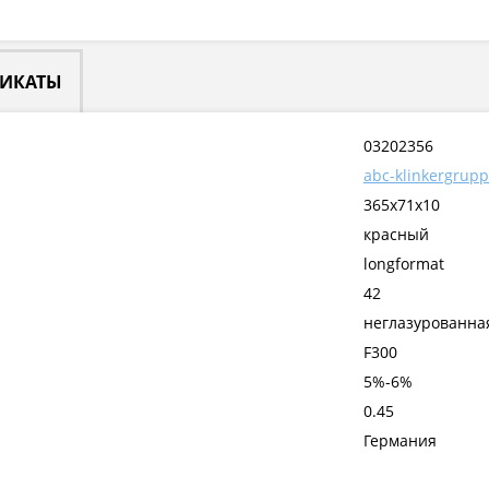
ФИКАТЫ
03202356
abc-klinkergrup
365x71x10
красный
longformat
42
неглазурованна
F300
5%-6%
0.45
Германия