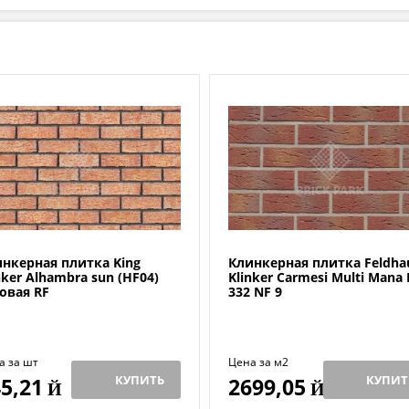
нкерная плитка King
Клинкерная плитка Feldha
nker Alhambra sun (HF04)
Klinker Carmesi Multi Mana 
овая RF
332 NF 9
а за шт
Цена за м2
КУПИТЬ
КУПИТ
5,21
2699,05
Й
Й