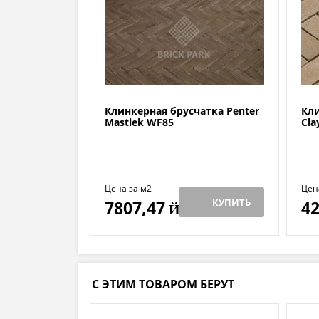
Клинкерная брусчатка Penter
Кли
Mastiek WF85
Cla
Цена за м2
Цен
КУПИТЬ
7807,47
42
Й
С ЭТИМ ТОВАРОМ БЕРУТ