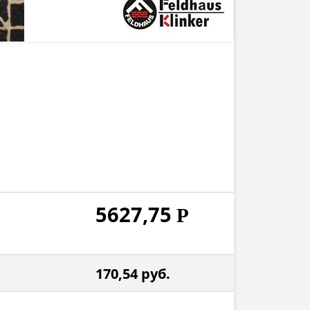
5627,75
Р
170,54
руб.