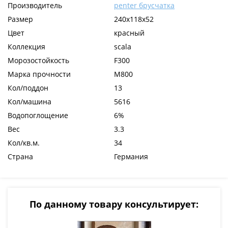
Производитель
penter брусчатка
Размер
240x118x52
Цвет
красный
Коллекция
scala
Морозостойкость
F300
Марка прочности
М800
Кол/поддон
13
Кол/машина
5616
Водопоглощение
6%
Вес
3.3
Кол/кв.м.
34
Страна
Германия
По данному товару консультирует: