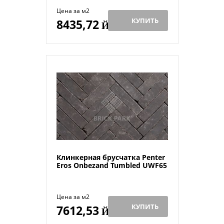
Цена за м2
КУПИТЬ
8435,72
Й
Клинкерная брусчатка Penter
Eros Onbezand Tumbled UWF65
Цена за м2
КУПИТЬ
7612,53
Й