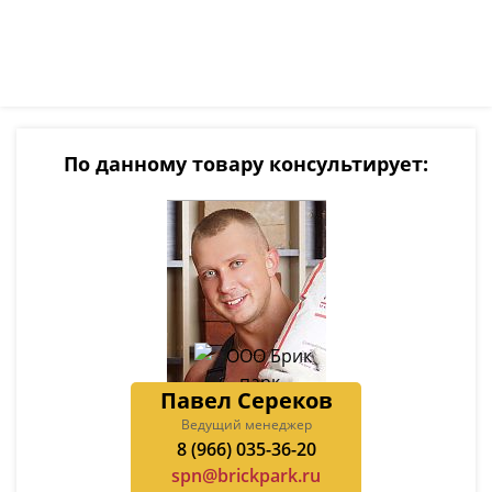
По данному товару консультирует:
Павел Сереков
Ведущий менеджер
8 (966) 035-36-20
spn@brickpark.ru