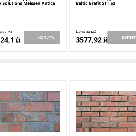
y Solutions Meissen Antica
Baltic Grafit STT 52
а за м2
Цена за м2
КУПИТЬ
КУПИТ
24,1
3577,92
Й
Й