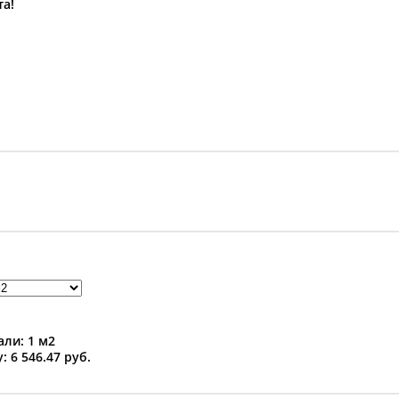
та!
ли: 1 м2
: 6 546.47 руб.