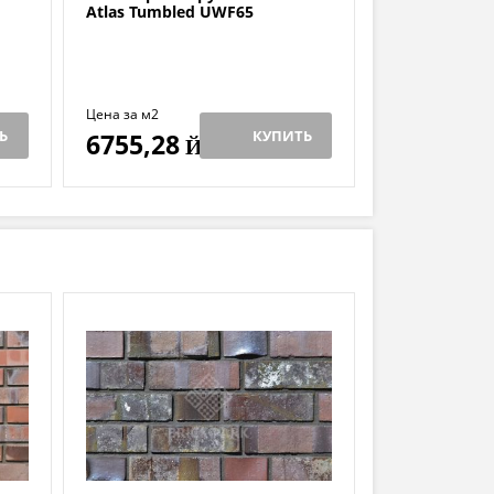
Atlas Tumbled UWF65
Цена за м2
Ь
КУПИТЬ
6755,28
Й