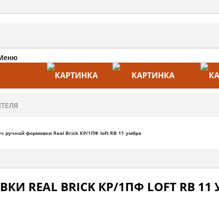
Меню
АКЦИИ
ПРОИЗВОДИТЕЛИ
ПРА
ч ручной формовки Real Brick КР/1ПФ loft RB 11 умбра
И REAL BRICK КР/1ПФ LOFT RB 11