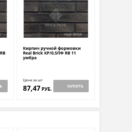
Кирпич ручной формовки
 RB
Real Brick КР/0,5ПФ RB 11
умбра
Цена за шт
Ь
87,47
КУПИТЬ
РУБ.