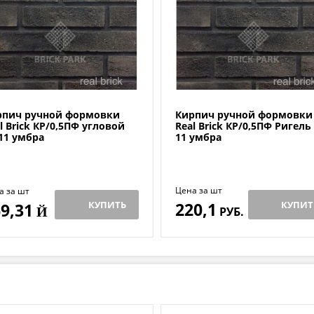
рпич ручной формовки
Кирпич ручной формовки
l Brick КР/0,5ПФ угловой
Real Brick КР/0,5ПФ Ригель
11 умбра
11 умбра
Цена за шт
а за шт
КУПИТЬ
220,1
КУПИТ
9,31
Й
РУБ.