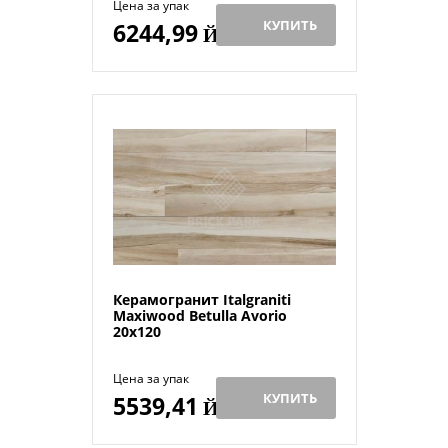
Цена за упак
КУПИТЬ
6244,99
Й
Керамогранит Italgraniti
Maxiwood Betulla Avorio
20x120
Цена за упак
КУПИТЬ
5539,41
Й