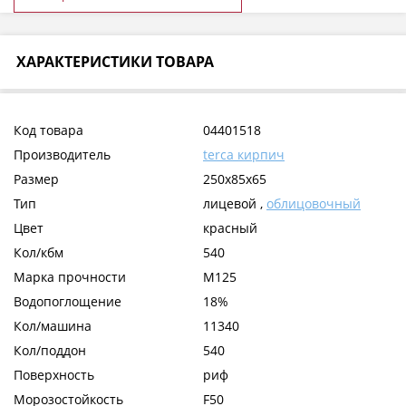
ХАРАКТЕРИСТИКИ ТОВАРА
Код товара
04401518
Производитель
terca кирпич
Размер
250x85x65
Тип
лицевой ,
облицовочный
Цвет
красный
Кол/кбм
540
Марка прочности
М125
Водопоглощение
18%
Кол/машина
11340
Кол/поддон
540
Поверхность
риф
Морозостойкость
F50