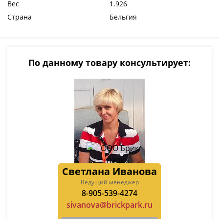
Вес
1.926
Страна
Бельгия
По данному товару консультирует:
Светлана Иванова
Ведущий менеджер
8-905-539-4274
sivanova@brickpark.ru