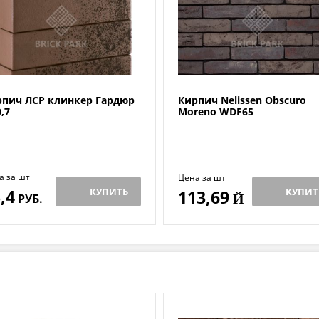
рпич ЛСР клинкер Гардюр
Кирпич Nelissen Obscuro
,7
Moreno WDF65
а за шт
Цена за шт
,4
КУПИТЬ
КУПИТ
113,69
РУБ.
Й