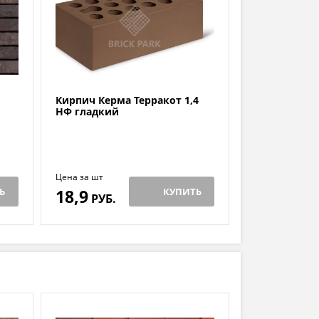
Кирпич Керма Терракот 1,4
НФ гладкий
Цена за шт
Ь
18,9
КУПИТЬ
РУБ.