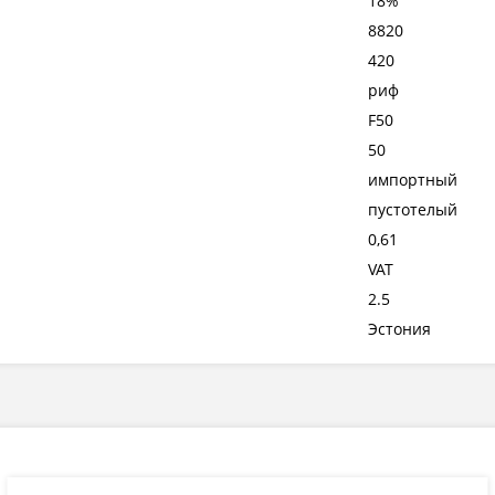
18%
8820
420
риф
F50
50
импортный
пустотелый
0,61
VAT
2.5
Эстония