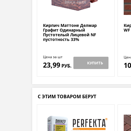
Кирпич Маттоне Делмар
Кир
Графит Одинарный
WF
Пустотелый Лицевой NF
пустотность 33%
Цена за шт
Цен
23,99
КУПИТЬ
10
РУБ.
С ЭТИМ ТОВАРОМ БЕРУТ