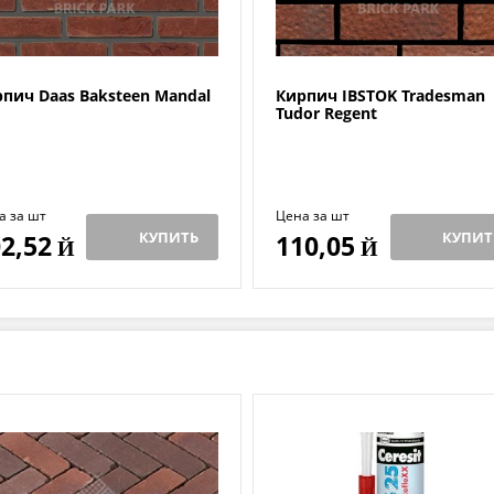
пич Daas Baksteen Mandal
Кирпич IBSTOK Tradesman
Tudor Regent
а за шт
Цена за шт
КУПИТЬ
КУПИТ
2,52
110,05
Й
Й