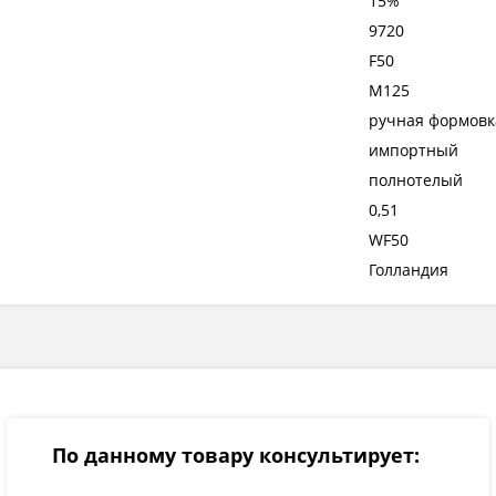
15%
9720
F50
М125
ручная формовк
импортный
полнотелый
0,51
WF50
Голландия
По данному товару консультирует: