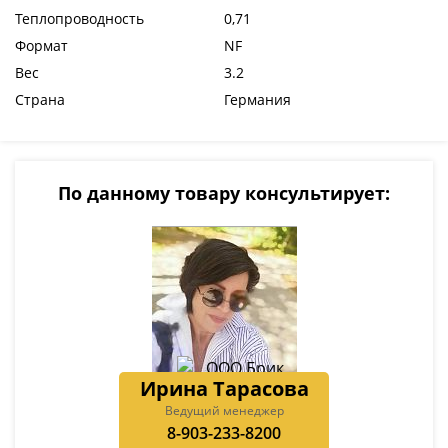
Теплопроводность
0,71
Формат
NF
Вес
3.2
Страна
Германия
По данному товару консультирует:
Ирина Тарасова
Ведущий менеджер
8-903-233-8200