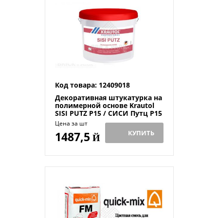
Код товара: 12409018
Декоративная штукатурка на
полимерной основе Krautol
SISI PUTZ Р15 / СИСИ Путц Р15
короед колеруемая 25 кг
Цена за шт
КУПИТЬ
1487,5
Й