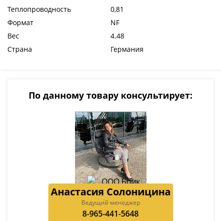
Теплопроводность
0,81
Формат
NF
Вес
4.48
Страна
Германия
По данному товару консультирует:
Анастасия Солоницина
Ведущий менеджер
8-965-441-5648