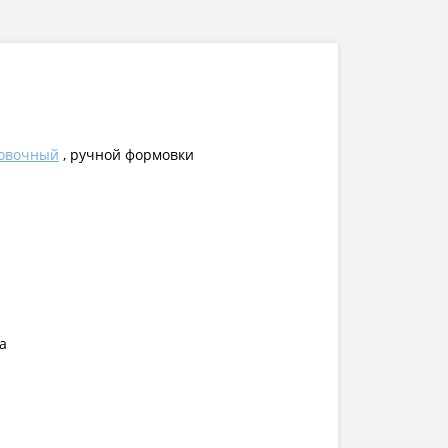
овочный
, ручной формовки
а