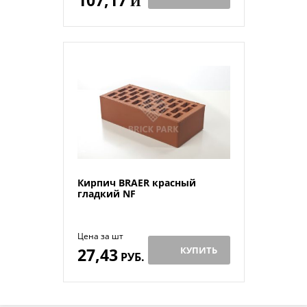
107,17
Й
Кирпич BRAER красный
гладкий NF
Цена за шт
27,43
КУПИТЬ
РУБ.