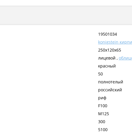
19501034
konigstein кирп
250х120х65
лицевой ,
облиц
красный
50
полнотелый
российский
риф
F100
М125
300
5100