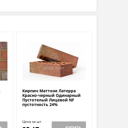
g
Кирпич Маттоне Латерра
Красно-черный Одинарный
Пустотелый Лицевой NF
пустотность 24%
Цена за шт
Ь
КУПИТЬ