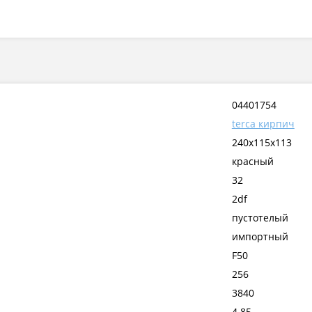
04401754
terca кирпич
240x115x113
красный
32
2df
пустотелый
импортный
F50
256
3840
4.85