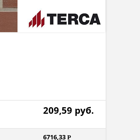
209,59
руб.
6716,33
Р