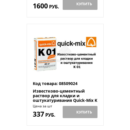
1600
КУПИТЬ
РУБ.
Код товара: 08509024
Известково-цементный
раствор для кладки и
оштукатуривания Quick-Mix K
01
Цена за шт
337
КУПИТЬ
РУБ.