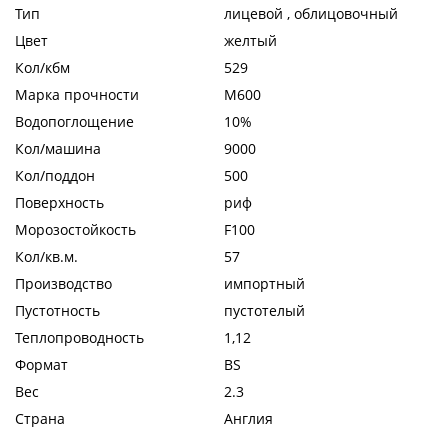
Тип
лицевой , облицовочный
Цвет
желтый
Кол/кбм
529
Марка прочности
М600
Водопоглощение
10%
Кол/машина
9000
Кол/поддон
500
Поверхность
риф
Морозостойкость
F100
Кол/кв.м.
57
Производство
импортный
Пустотность
пустотелый
Теплопроводность
1,12
Формат
BS
Вес
2.3
Страна
Англия