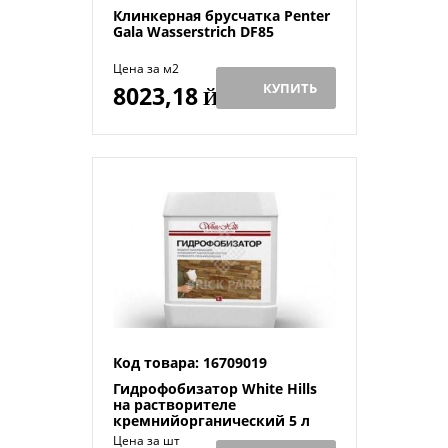
Клинкерная брусчатка Penter
Gala Wasserstrich DF85
Цена за м2
КУПИТЬ
8023,18
Й
Код товара: 16709019
Гидрофобизатор White Hills
на растворителе
кремнийорганический 5 л
Цена за шт