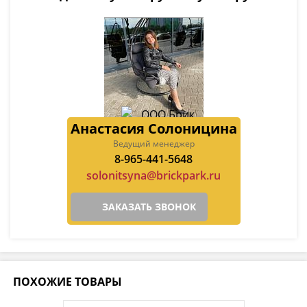
Анастасия Солоницина
Ведущий менеджер
8-965-441-5648
solonitsyna@brickpark.ru
ЗАКАЗАТЬ ЗВОНОК
ПОХОЖИЕ ТОВАРЫ