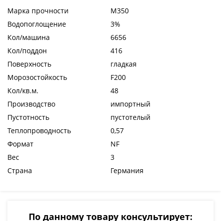
Марка прочности
М350
Водопоглощение
3%
Кол/машина
6656
Кол/поддон
416
Поверхность
гладкая
Морозостойкость
F200
Кол/кв.м.
48
Производство
импортный
Пустотность
пустотелый
Теплопроводность
0,57
Формат
NF
Вес
3
Страна
Германия
По данному товару консультирует: