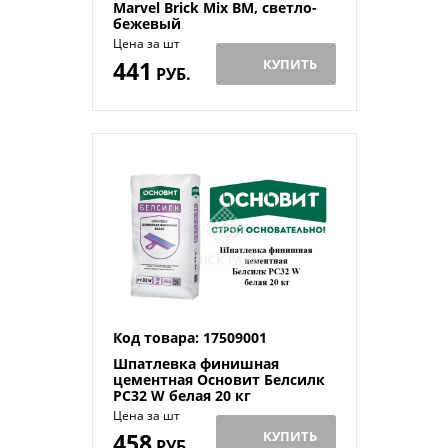
Мarvel Brick Mix BM, светло-
бежевый
Цена за шт
441
КУПИТЬ
РУБ.
Код товара: 17509001
Шпатлевка финишная
цементная Основит Белсилк
PC32 W белая 20 кг
Цена за шт
458
КУПИТЬ
РУБ.