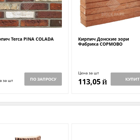
пич Terca PINA COLADA
Кирпич Донские зори
Фабрика СОРМОВО
Цена за шт
ПО ЗАПРОСУ
КУПИТ
113,05
а за шт
Й