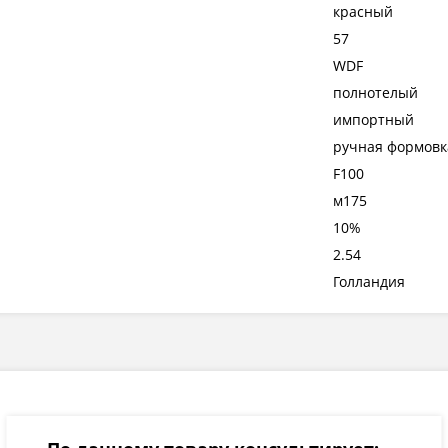
красный
57
WDF
полнотелый
импортный
ручная формовк
F100
м175
10%
2.54
Голландия