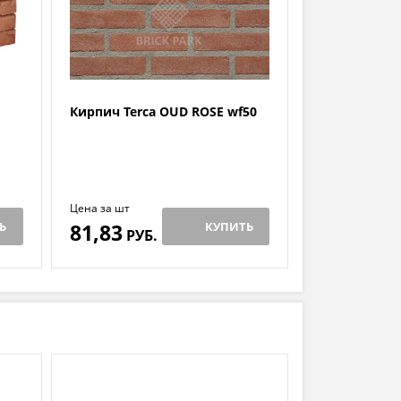
Кирпич Terca OUD ROSE wf50
Цена за шт
Ь
81,83
КУПИТЬ
РУБ.