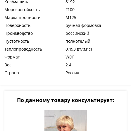
Кол/машина
8192
Морозостойкость
F100
Марка прочности
М125
Поверхность
ручная формовка
Производство
российский
Пустотность
полнотелый
Теплопроводность
0,493 вт/(м°c)
Формат
WDF
Вес
2.4
Страна
Россия
По данному товару консультирует: